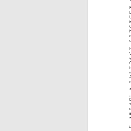
U
h
H
m
s
z
B