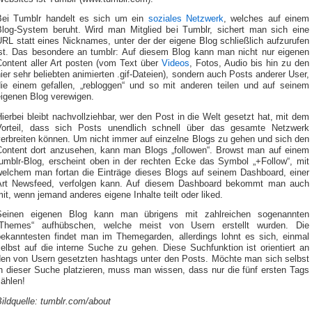
Bei Tumblr handelt es sich um ein
soziales Netzwerk
, welches auf einem
Blog-System beruht. Wird man Mitglied bei Tumblr, sichert man sich eine
RL statt eines Nicknames, unter der der eigene Blog schließlich aufzurufen
ist. Das besondere an tumblr: Auf diesem Blog kann man nicht nur eigenen
Content aller Art posten (vom Text über
Videos
, Fotos, Audio bis hin zu den
ier sehr beliebten animierten .gif-Dateien), sondern auch Posts anderer User,
die einem gefallen, „rebloggen“ und so mit anderen teilen und auf seinem
eigenen Blog verewigen.
ierbei bleibt nachvollziehbar, wer den Post in die Welt gesetzt hat, mit dem
Vorteil, dass sich Posts unendlich schnell über das gesamte Netzwerk
verbreiten können. Um nicht immer auf einzelne Blogs zu gehen und sich den
Content dort anzusehen, kann man Blogs „followen“. Browst man auf einem
tumblr-Blog, erscheint oben in der rechten Ecke das Symbol „+Follow“, mit
welchem man fortan die Einträge dieses Blogs auf seinem Dashboard, einer
Art Newsfeed, verfolgen kann. Auf diesem Dashboard bekommt man auch
it, wenn jemand anderes eigene Inhalte teilt oder liked.
Seinen eigenen Blog kann man übrigens mit zahlreichen sogenannten
„Themes“ aufhübschen, welche meist von Usern erstellt wurden. Die
bekanntesten findet man im Themegarden, allerdings lohnt es sich, einmal
elbst auf die interne Suche zu gehen. Diese Suchfunktion ist orientiert an
den von Usern gesetzten hashtags unter den Posts. Möchte man sich selbst
in dieser Suche platzieren, muss man wissen, dass nur die fünf ersten Tags
ählen!
ildquelle: tumblr.com/about