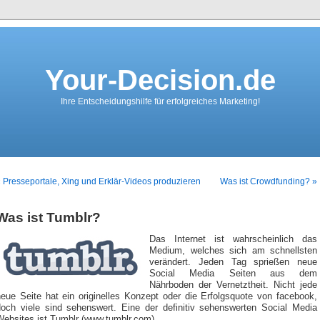
Your-Decision.de
Ihre Entscheidungshilfe für erfolgreiches Marketing!
 Presseportale, Xing und Erklär-Videos produzieren
Was ist Crowdfunding? »
Was ist Tumblr?
Das Internet ist wahrscheinlich das
Medium, welches sich am schnellsten
verändert. Jeden Tag sprießen neue
Social Media Seiten aus dem
Nährboden der Vernetztheit. Nicht jede
neue Seite hat ein originelles Konzept oder die Erfolgsquote von facebook,
doch viele sind sehenswert. Eine der definitiv sehenswerten Social Media
Websites ist Tumblr (www.tumblr.com).