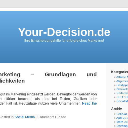
Your-Decision.de
Ihre Entscheidungshilfe für erfolgreiches Marketing!
Kategorie
arketing – Grundlagen und
Affiliate
ichkeiten
Allgemei
Linktipp
Newslett
Perform
gut im Marketing eingesetzt werden. Bewegtbilder werden von
SEO / 
en stärker beachtet, als dies bei Texten, Grafiken oder
Social M
der Fall ist. Heutzutage nutzen viele Unternehmen
Read the
Archiv
Februar
Posted in
Social Media
|
Comments Closed
April 20
März 20
Dezembe