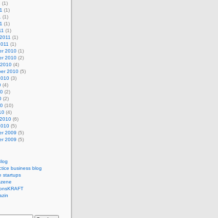
1
(1)
1
(1)
1
(1)
11
(1)
11
(1)
 2011
(1)
2011
(1)
r 2010
(1)
r 2010
(2)
 2010
(4)
er 2010
(5)
2010
(3)
0
(4)
10
(2)
0
(2)
10
(10)
10
(4)
 2010
(6)
2010
(5)
r 2009
(5)
r 2009
(5)
log
ctice business blog
 startups
szene
ionsKRAFT
azin