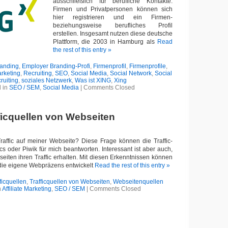
ausschließlich für berufliche Kontakte.
Firmen und Privatpersonen können sich
hier registrieren und ein Firmen-
beziehungsweise berufliches Profil
erstellen. Insgesamt nutzen diese deutsche
Plattform, die 2003 in Hamburg als
Read
the rest of this entry »
anding
,
Employer Branding-Profi
,
Firmenprofil
,
Firmenprofile
,
rketing
,
Recruiting
,
SEO
,
Social Media
,
Social Network
,
Social
ruiting
,
soziales Netzwerk
,
Was ist XING
,
Xing
 in
SEO / SEM
,
Social Media
|
Comments Closed
fficquellen von Webseiten
affic auf meiner Webseite? Diese Frage können die Traffic-
cs oder Piwik für mich beantworten. Interessant ist aber auch,
iten ihren Traffic erhalten. Mit diesen Erkenntnissen können
 die eigene Webpräzens entwickelt
Read the rest of this entry »
ficquellen
,
Trafficquellen von Webseiten
,
Webseitenquellen
n
Affiliate Marketing
,
SEO / SEM
|
Comments Closed