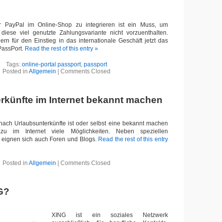
r PayPal im Online-Shop zu integrieren ist ein Muss, um
 diese viel genutzte Zahlungsvariante nicht vorzuenthalten.
ern für den Einstieg in das internationale Geschäft jetzt das
PassPort.
Read the rest of this entry »
Tags:
online-portal passport
,
passport
Posted in
Allgemein
|
Comments Closed
rkünfte im Internet bekannt machen
nach Urlaubsunterkünfte ist oder selbst eine bekannt machen
zu im Internet viele Möglichkeiten. Neben speziellen
 eignen sich auch Foren und Blogs.
Read the rest of this entry
Posted in
Allgemein
|
Comments Closed
G?
XING ist ein soziales Netzwerk