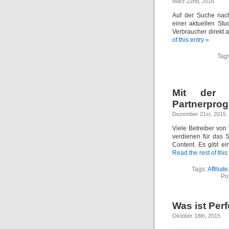
März 22nd, 2016
Auf der Suche nach
einer aktuellen St
Verbraucher direkt 
of this entry »
Tag
Mit der 
Partnerpro
Dezember 21st, 2015
Viele Betreiber von
verdienen für das 
Content. Es gibt e
Read the rest of this
Tags:
Affiliate
Po
Was ist Per
Oktober 18th, 2015