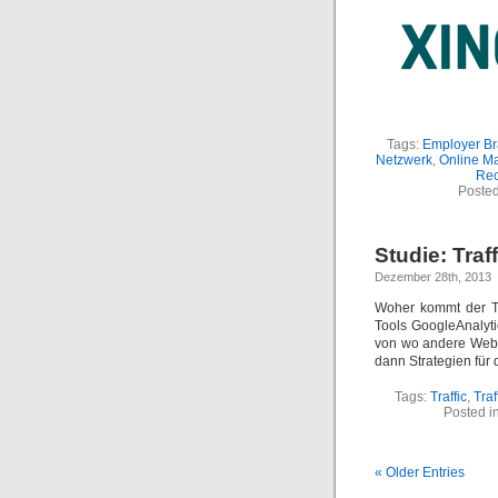
Tags:
Employer Br
Netzwerk
,
Online Ma
Rec
Posted
Studie: Tra
Dezember 28th, 2013
Woher kommt der Tr
Tools GoogleAnalyti
von wo andere Webse
dann Strategien für
Tags:
Traffic
,
Traf
Posted i
« Older Entries