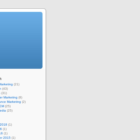
n
 Marketing
(21)
n
(43)
s
(31)
er Marketing
(8)
ance Marketing
(2)
SEM
(25)
edia
(25)
 2018
(1)
16
(1)
16
(1)
r 2015
(1)