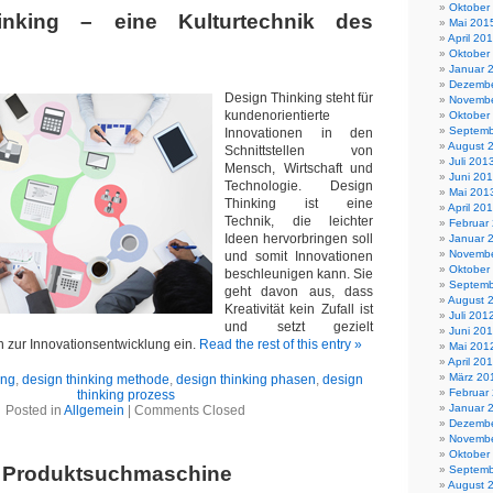
Oktober
inking – eine Kulturtechnik des
Mai 201
April 20
Oktober
Januar 
Dezembe
Design Thinking steht für
Novembe
kundenorientierte
Oktober
Septemb
Innovationen in den
August 
Schnittstellen von
Juli 201
Mensch, Wirtschaft und
Juni 20
Technologie. Design
Mai 201
Thinking ist eine
April 20
Technik, die leichter
Februar
Ideen hervorbringen soll
Januar 
Novembe
und somit Innovationen
Oktober
beschleunigen kann. Sie
Septemb
geht davon aus, dass
August 
Kreativität kein Zufall ist
Juli 201
und setzt gezielt
Juni 20
n zur Innovationsentwicklung ein.
Read the rest of this entry »
Mai 201
April 20
März 20
ing
,
design thinking methode
,
design thinking phasen
,
design
Februar
thinking prozess
Januar 
Posted in
Allgemein
|
Comments Closed
Dezembe
Novembe
Oktober
 Produktsuchmaschine
Septemb
August 