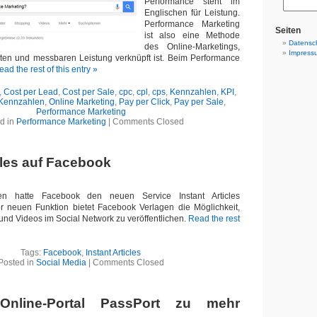
Performance steht im
Englischen für Leistung.
Performance Marketing
Seiten
ist also eine Methode
Datensc
des Online-Marketings,
Impress
eten und messbaren Leistung verknüpft ist. Beim Performance
ead the rest of this entry »
,
Cost per Lead
,
Cost per Sale
,
cpc
,
cpl
,
cps
,
Kennzahlen
,
KPI
,
 Kennzahlen
,
Online Marketing
,
Pay per Click
,
Pay per Sale
,
Performance Marketing
d in
Performance Marketing
|
Comments Closed
cles auf Facebook
n hatte Facebook den neuen Service Instant Articles
er neuen Funktion bietet Facebook Verlagen die Möglichkeit,
 und Videos im Social Network zu veröffentlichen.
Read the rest
Tags:
Facebook
,
Instant Articles
Posted in
Social Media
|
Comments Closed
nline-Portal PassPort zu mehr