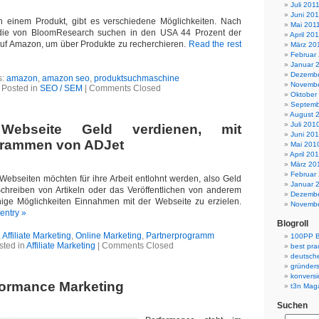
Juli 201
Juni 201
 einem Produkt, gibt es verschiedene Möglichkeiten. Nach
Mai 201
udie von BloomResearch suchen in den USA 44 Prozent der
April 20
auf Amazon, um über Produkte zu recherchieren.
Read the rest
März 20
Februar
Januar 
Dezembe
s:
amazon
,
amazon seo
,
produktsuchmaschine
Novembe
Posted in
SEO / SEM
|
Comments Closed
Oktober
Septemb
August 
Juli 201
Webseite Geld verdienen, mit
Juni 20
grammen von ADJet
Mai 201
April 20
März 20
Februar
 Webseiten möchten für ihre Arbeit entlohnt werden, also Geld
Januar 
Schreiben von Artikeln oder das Veröffentlichen von anderem
Dezembe
inige Möglichkeiten Einnahmen mit der Webseite zu erzielen.
Novembe
 entry »
Blogroll
,
Affiliate Marketing
,
Online Marketing
,
Partnerprogramm
100PP B
sted in
Affiliate Marketing
|
Comments Closed
best pra
deutsche
gründer
konvers
formance Marketing
t3n Mag
Suchen