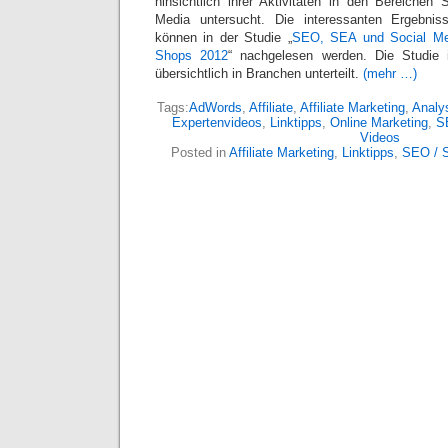
hinsichtlich ihrer Aktivitäten in den Bereiche
Media untersucht. Die interessanten Ergebni
können in der Studie „
SEO, SEA und Social Med
Shops 2012
“ nachgelesen werden. Die Studie
übersichtlich in Branchen unterteilt.
(mehr …)
Tags:
AdWords
,
Affiliate
,
Affiliate Marketing
,
Analy
Expertenvideos
,
Linktipps
,
Online Marketing
,
S
Videos
Posted in
Affiliate Marketing
,
Linktipps
,
SEO / 