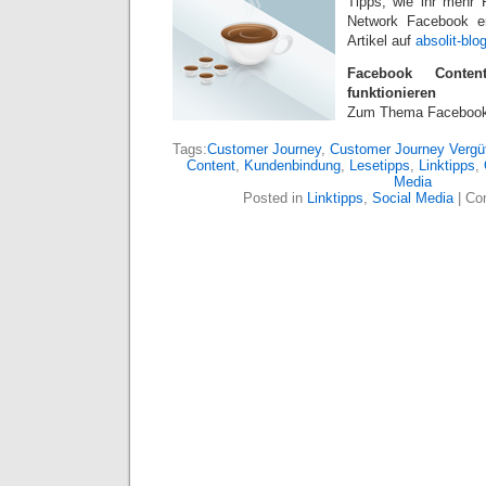
Tipps, wie ihr mehr 
Network Facebook er
Artikel auf
absolit-blo
Facebook Conte
funktionieren
Zum Thema Faceboo
Tags:
Customer Journey
,
Customer Journey Vergü
Content
,
Kundenbindung
,
Lesetipps
,
Linktipps
,
Media
Posted in
Linktipps
,
Social Media
|
Co