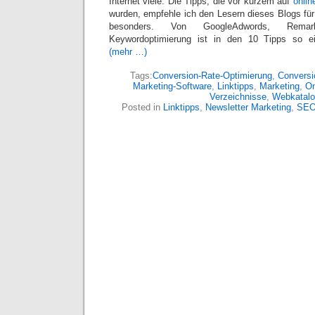
Internet viele. Die Tipps, die vor kurzem auf
onlin
wurden, empfehle ich den Lesern dieses Blogs für
besonders. Von GoogleAdwords, Rema
Keywordoptimierung ist in den 10 Tipps so ei
(mehr …)
Tags:
Conversion-Rate-Optimierung
,
Conversi
Marketing-Software
,
Linktipps
,
Marketing
,
On
Verzeichnisse
,
Webkatal
Posted in
Linktipps
,
Newsletter Marketing
,
SEO