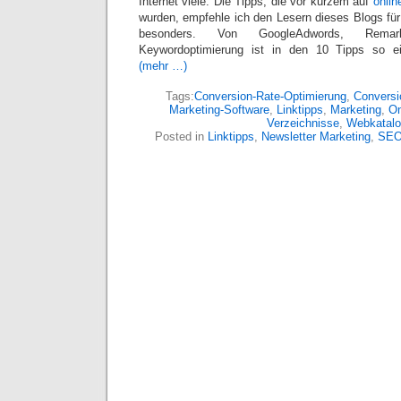
Internet viele. Die Tipps, die vor kurzem auf
onlin
wurden, empfehle ich den Lesern dieses Blogs für
besonders. Von GoogleAdwords, Rema
Keywordoptimierung ist in den 10 Tipps so ei
(mehr …)
Tags:
Conversion-Rate-Optimierung
,
Conversi
Marketing-Software
,
Linktipps
,
Marketing
,
On
Verzeichnisse
,
Webkatal
Posted in
Linktipps
,
Newsletter Marketing
,
SEO