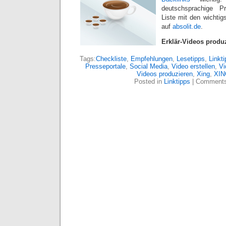
deutschsprachige ‪ ‎Pre
Liste mit den wichtig
auf
absolit.de
.‬‬
Erklär-Videos produ
Tags:
Checkliste
,
Empfehlungen
,
Lesetipps
,
Linkt
Presseportale
,
Social Media
,
Video erstellen
,
Vi
Videos produzieren
,
Xing
,
XING
Posted in
Linktipps
|
Comments