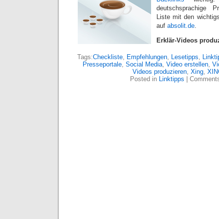
deutschsprachige ‪ ‎Pre
Liste mit den wichtig
auf
absolit.de
.‬‬
Erklär-Videos produ
Tags:
Checkliste
,
Empfehlungen
,
Lesetipps
,
Linkt
Presseportale
,
Social Media
,
Video erstellen
,
Vi
Videos produzieren
,
Xing
,
XING
Posted in
Linktipps
|
Comments