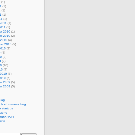
1
(1)
1
(1)
1
(1)
11
(1)
11
(1)
 2011
(1)
2011
(1)
r 2010
(1)
r 2010
(2)
 2010
(4)
er 2010
(5)
2010
(3)
0
(4)
10
(2)
0
(2)
10
(10)
10
(4)
 2010
(6)
2010
(5)
r 2009
(5)
r 2009
(5)
log
ctice business blog
 startups
szene
ionsKRAFT
azin