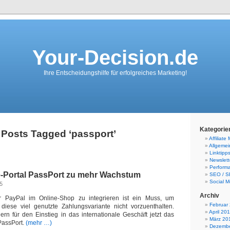
Your-Decision.de
Ihre Entscheidungshilfe für erfolgreiches Marketing!
Kategorie
Posts Tagged ‘passport’
Affiliate
Allgemei
Linktipp
Newslett
Perform
e-Portal PassPort zu mehr Wachstum
SEO / 
Social M
15
Archiv
r PayPal im Online-Shop zu integrieren ist ein Muss, um
Februar
 diese viel genutzte Zahlungsvariante nicht vorzuenthalten.
April 20
ern für den Einstieg in das internationale Geschäft jetzt das
März 20
PassPort.
(mehr …)
Dezembe