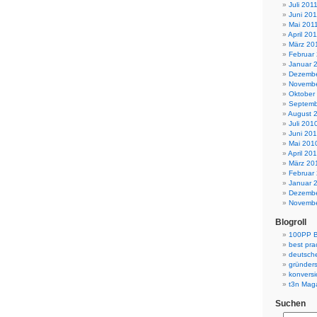
Juli 201
Juni 201
Mai 201
April 20
März 20
Februar
Januar 
Dezembe
Novembe
Oktober
Septemb
August 
Juli 201
Juni 20
Mai 201
April 20
März 20
Februar
Januar 
Dezembe
Novembe
Blogroll
100PP B
best pra
deutsche
gründer
konvers
t3n Mag
Suchen