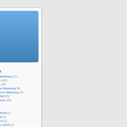
n
 Marketing
(21)
n
(43)
s
(31)
er Marketing
(8)
ance Marketing
(2)
SEM
(25)
edia
(25)
 2018
(1)
16
(1)
16
(1)
r 2015
(1)