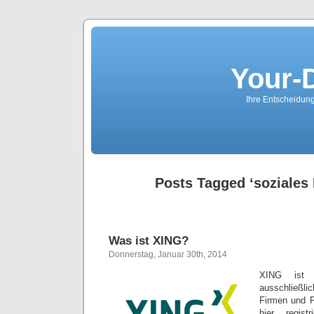
Your-
Ihre Entscheidungs
Posts Tagged ‘soziales
Was ist XING?
Donnerstag, Januar 30th, 2014
XING ist 
ausschließli
Firmen und P
hier regis